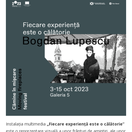
Instalația multimedia
„Fiecare experiență este o călătorie”
este o reprezentare vizuală a unor frânturi de amintiri, ale unor