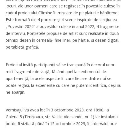
locuri, ale unor oameni care se regăsesc în poveștile culese în
cadrul proiectului Cămine în mișcare de pe plaiurile bănățene.
Este formată din 4 portrete și 4 scene inspirate de secțiunea
„Povestiri 2022” a poveștilor culese în anul 2022, 4 fragmente
de interviu. Portretele propuse de artist sunt realizate în două
tehnici: desen în cerneală- fine liner, pe hârtie, și desen digital,
pe tabletă grafică.
Proiectul invită participanții să se transpună în decorul unor
mici fragmente de viață, făcând apel la sentimentul de
apartenență, la acele aspecte în care fiecare dintre noi se
poate regăsi, la experiențe cu care ne putem identifica, deși nu
ne aparțin.
Vernisajul va avea loc în 3 octombrie 2023, ora 18:00, la
Galeria 5 (Timișoara, str. Vasile Alecsandri, nr. 1) iar instalația
poate fi vizitată până în 15 octombrie 2023, în intervalul orar