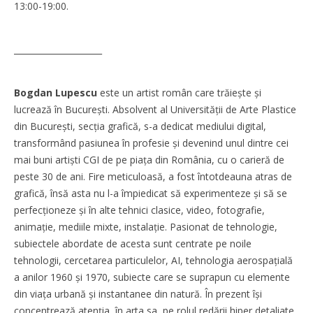
13:00-19:00.
_____________________
Bogdan Lupescu
este un artist român care trăiește și
lucrează în București. Absolvent al Universității de Arte Plastice
din București, secția grafică, s-a dedicat mediului digital,
transformând pasiunea în profesie și devenind unul dintre cei
mai buni artiști CGI de pe piața din România, cu o carieră de
peste 30 de ani. Fire meticuloasă, a fost întotdeauna atras de
grafică, însă asta nu l-a împiedicat să experimenteze și să se
perfecționeze și în alte tehnici clasice, video, fotografie,
animație, mediile mixte, instalație. Pasionat de tehnologie,
subiectele abordate de acesta sunt centrate pe noile
tehnologii, cercetarea particulelor, AI, tehnologia aerospațială
a anilor 1960 și 1970, subiecte care se suprapun cu elemente
din viața urbană și instantanee din natură. În prezent își
concentrează atenția, în arta sa, pe rolul redării hiper detaliate