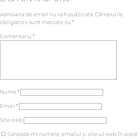
Adresa ta de email nu va fi publicată.
Câmpurile
obligatorii sunt marcate cu
*
Comentariu
*
Nume
*
Email
*
Site web
Salvează-mi numele, emailul și site-ul web în acest