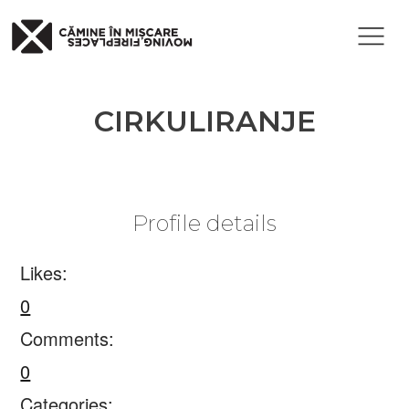
CIRKULIRANJE
Profile details
Likes:
0
Comments:
0
Categories: