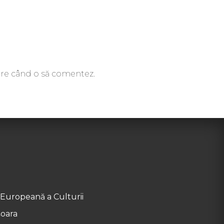
oare când o să comentez.
 Europeană a Culturii
șoara