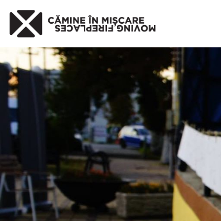
Published
16 iunie 2020
at 1722×1146 i