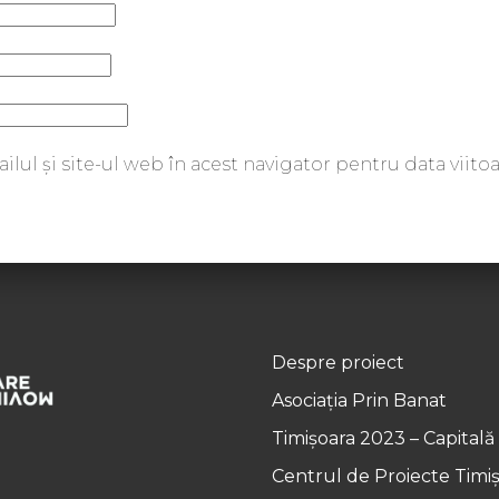
lul și site-ul web în acest navigator pentru data viit
Despre proiect
Asociația Prin Banat
Timișoara 2023 – Capitală
Centrul de Proiecte Timi