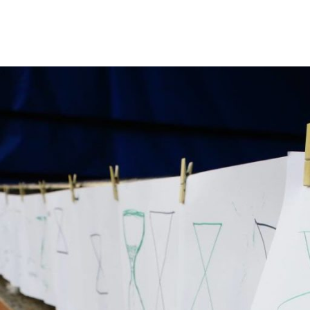
n
Cămine în Mișcare: Pre-eveniment Făg