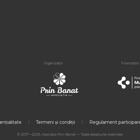
Organizator
Finanțatori
ențialitate
Termeni și condiții
Regulament participare
© 2017—2026. Asociația Prin Banat — Toate drepturile rezervate.