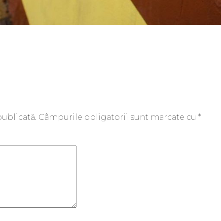
publicată.
Câmpurile obligatorii sunt marcate cu
*