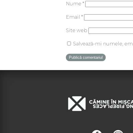
Nume
*
Email
*
Site web
Salvează-mi numele, emai