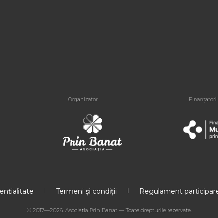
Organizator
Finanțatori
ențialitate
Termeni și condiții
Regulament participare
© 2017—2026. Asociația Prin Banat — Toate drepturile rezervate.