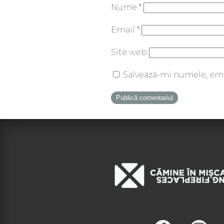
Nume
*
Email
*
Site web
Salvează-mi numele, emai