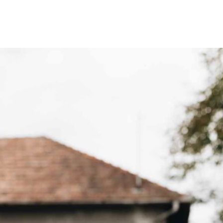
in
03-42761268_750500171959129_77