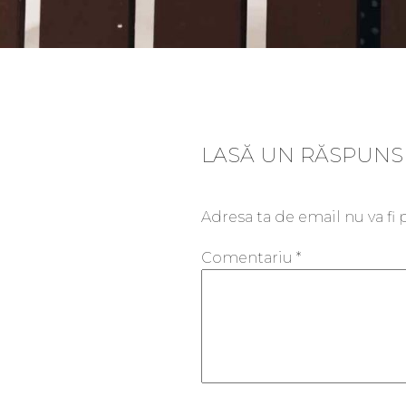
LASĂ UN RĂSPUNS
Adresa ta de email nu va fi 
Comentariu
*