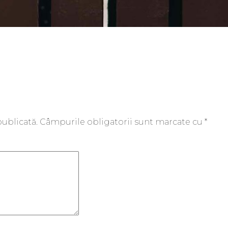
publicată.
Câmpurile obligatorii sunt marcate cu
*