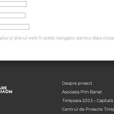
lul și site-ul web în acest navigator pentru data viit
Despre proiect
Asociația Prin Banat
Timișoara 2023 – Capitală
Centrul de Proiecte Timi