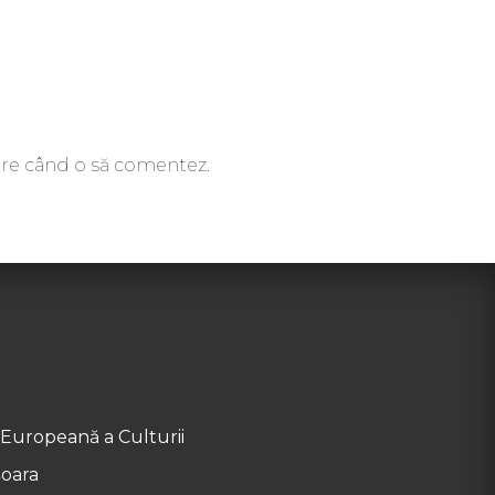
oare când o să comentez.
 Europeană a Culturii
șoara