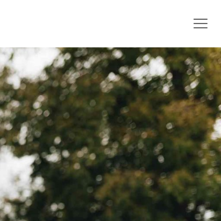
39568949003550720_o
.