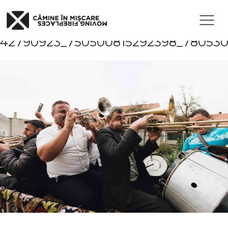
Published
17 iunie 2020
at 2000×1333
in
03-
42790923_750500815292398_780530