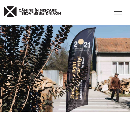
Published
17 iunie 2020
at 2000×1333
in
Festival MF – zi 1
.