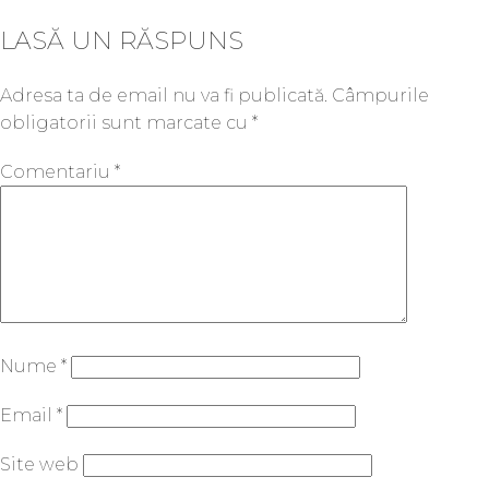
LASĂ UN RĂSPUNS
Adresa ta de email nu va fi publicată.
Câmpurile
obligatorii sunt marcate cu
*
Comentariu
*
Nume
*
Email
*
Site web