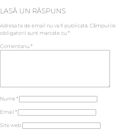
LASĂ UN RĂSPUNS
Adresa ta de email nu va fi publicată.
Câmpurile
obligatorii sunt marcate cu
*
Comentariu
*
Nume
*
Email
*
Site web