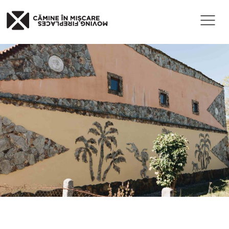
Published
17 iunie 2020
at 2000×1333
in
Festival MF – zi 1
.