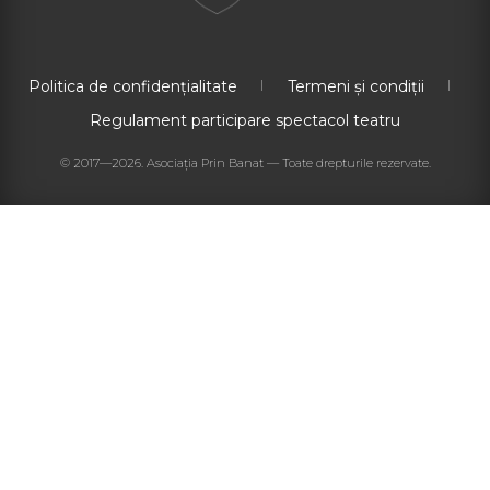
Politica de confidențialitate
Termeni și condiții
Regulament participare spectacol teatru
© 2017—2026. Asociația Prin Banat — Toate drepturile rezervate.