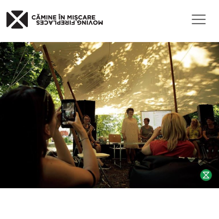
Published
18 iunie 2020
at 1200×800 in
69327400_950369855305492_49496