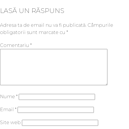
LASĂ UN RĂSPUNS
Adresa ta de email nu va fi publicată.
Câmpurile
obligatorii sunt marcate cu
*
Comentariu
*
Nume
*
Email
*
Site web