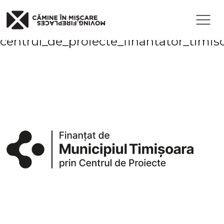
Published
2 septembrie 2023
at
400×360 in
centrul_de_proiecte_finantator_timis