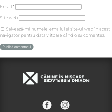
Email
*
Site web
Salvează-mi numele, emailul și site-ul web în acest
navigator pentru data viitoare când o să comentez.