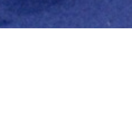
ISTORII MICI DE VIAȚĂ
2. CAUTĂ-MI UN TITLU
PENTRU O POVESTE
CARE NU SE TERMINĂ
NICIODATĂ
de Christine Cizmaș