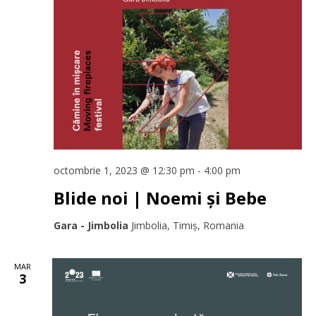
octombrie 1, 2023 @ 12:30 pm
-
4:00 pm
Blide noi | Noemi și Bebe
Gara - Jimbolia
Jimbolia, Timiș, Romania
MAR
3