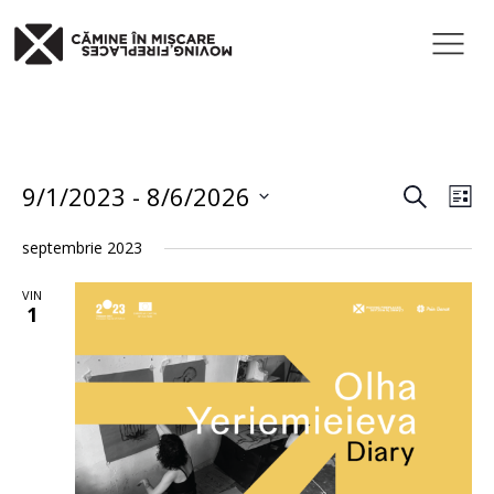
SEARCH
Event
Ev
9/1/2023
 - 
8/6/2026
LI
Vi
Select
Searc
septembrie 2023
date.
Nav
and
VIN
1
Views
Navig